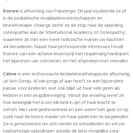
Romee
is afkomstig van Poperinge. Dit jaar studeerde ze af
in de pediatrische revalidatiewetenschappen en
kinesitherapie. Onlangs zette ze de stap naar de opleiding
osteopathie aan de 'International Academy of Osteopathy',
waarmee ze met een meer holistische manier uw klachten
wil benaderen. Naast haar professionele interesses houdt
Romee van een actieve levensstijl met regelmatig hardlopen,
het bijwonen van concerten, en het afspreken met vrienden.
Céline
is een enthousiaste kinderkinesitherapeute afkomstig
uit Sint-Denijs. Al van jongs af aan heeft ze een bijzondere
passie voor kinderen, wat ook blijkt uit haar vele jaren als
leidster in een jeugdbeweging. Vanuit die ervaring weet ze
hoe belangrijk het is om elk kind in zijn of haar kracht te
zetten. Met veel gedrevenheid en een warm hart gaat ze op
zoek naar de beste manier om haar patiënten te begeleiden.
Ze is gemotiveerd om zich verder te ontwikkelen en wil via
toekomstige opleidingen steeds de best mogelijke zorg