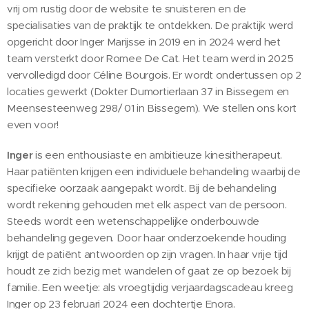
vrij om rustig door de website te snuisteren en de
specialisaties van de praktijk te ontdekken. De praktijk werd
opgericht door Inger Marijsse in 2019 en in 2024 werd het
team versterkt door Romee De Cat. Het team werd in 2025
vervolledigd door Céline Bourgois. Er wordt ondertussen op 2
locaties gewerkt (Dokter Dumortierlaan 37 in Bissegem en
Meensesteenweg 298/ 01 in Bissegem). We stellen ons kort
even voor!
Inger
is een enthousiaste en ambitieuze kinesitherapeut.
Haar patiënten krijgen een individuele behandeling waarbij de
specifieke oorzaak aangepakt wordt. Bij de behandeling
wordt rekening gehouden met elk aspect van de persoon.
Steeds wordt een wetenschappelijke onderbouwde
behandeling gegeven. Door haar onderzoekende houding
krijgt de patiënt antwoorden op zijn vragen. In haar vrije tijd
houdt ze zich bezig met wandelen of gaat ze op bezoek bij
familie. Een weetje: als vroegtijdig verjaardagscadeau kreeg
Inger op 23 februari 2024 een dochtertje Enora.