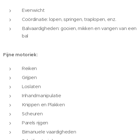
Evenwicht
Coördinatie: lopen, springen, traplopen, enz.
Balvaardigheden: gooien, mikken en vangen van een
bal
Fijne motoriek:
Reiken
Grijpen
Loslaten
Inhandmanipulatie
Knippen en Plakken
Scheuren
Parels rijgen
Bimanuele vaardigheden